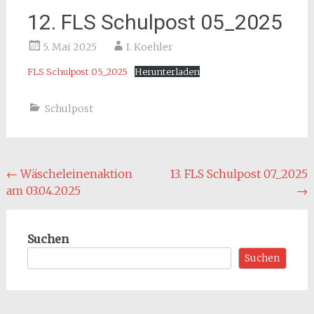
12. FLS Schulpost 05_2025
5. Mai 2025
I. Koehler
FLS Schulpost 05_2025
Herunterladen
Schulpost
Beitragsnavigation
←
Wäscheleinenaktion
13. FLS Schulpost 07_2025
am 03.04.2025
→
Suchen
Suchen