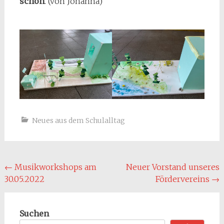
schön
. (von Johanna)
Neues aus dem Schulalltag
Beitragsnavigation
←
Musikworkshops am
Neuer Vorstand unseres
30.05.2022
Fördervereins
→
Suchen