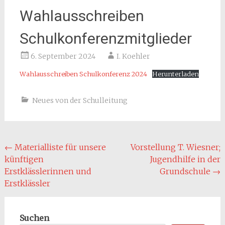
Wahlausschreiben
Schulkonferenzmitglieder
6. September 2024
I. Koehler
Wahlausschreiben Schulkonferenz 2024
Herunterladen
Neues von der Schulleitung
Beitragsnavigation
←
Materialliste für unsere
Vorstellung T. Wiesner;
künftigen
Jugendhilfe in der
Erstklässlerinnen und
Grundschule
→
Erstklässler
Suchen